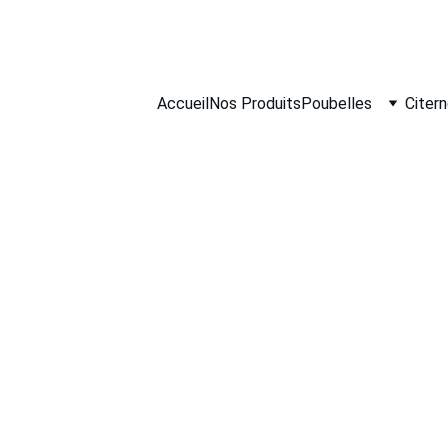
PROFITEZ DE RÉDUCTIONS SUR NOS PRODUITS!
Accueil
Nos Produits
Poubelles
Citer
12/15/2025
9 min read