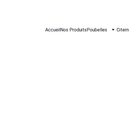
PROFITEZ DE RÉDUCTIONS SUR NOS PRODUITS!
Accueil
Nos Produits
Poubelles
Citer
12/16/2025
9 min read